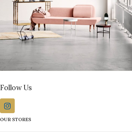
Rhoncus quisque sollicitudin
Follow Us
Decor
OUR STORES