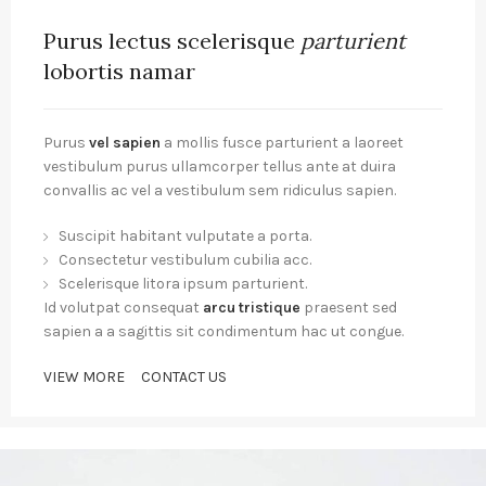
Purus lectus scelerisque
parturient
lobortis namar
Purus
vel sapien
a mollis fusce parturient a laoreet
vestibulum purus ullamcorper tellus ante at duira
convallis ac vel a vestibulum sem ridiculus sapien.
Suscipit habitant vulputate a porta.
Consectetur vestibulum cubilia acc.
Scelerisque litora ipsum parturient.
Id volutpat consequat
arcu tristique
praesent sed
sapien a a sagittis sit condimentum hac ut congue.
VIEW MORE
CONTACT US